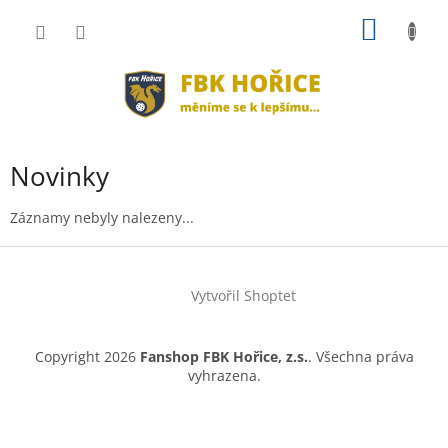
Přejít
NÁKUP
na
obsah
KOŠÍK
Novinky
Záznamy nebyly nalezeny...
Z
á
Vytvořil Shoptet
p
a
t
Copyright 2026
Fanshop FBK Hořice, z.s.
. Všechna práva
í
vyhrazena.