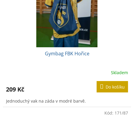
o
d
u
k
t
ů
Gymbag FBK Hořice
Skladem
Do košíku
209 Kč
Jednoduchý vak na záda v modré barvě.
Kód:
171/87