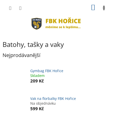
Přejít
NÁKUP
na
obsah
KOŠÍK
Batohy, tašky a vaky
Nejprodávanější
Gymbag FBK Hořice
Skladem
209 Kč
Vak na florbalky FBK Hořice
Na objednávku
599 Kč