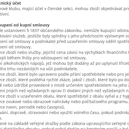
znický účet
nové klubu, mající účet v členské sekci, mohou zboží objednávat pr
tivní.
oupení od kupní smlouvy
le ustanovení § 1837 občanského zákoníku, nemůže kupující odstou
tování služeb, jestliže byly splněny s jeho předchozím výslovným 
ení od smlouvy a podnikatel před uzavřením smlouvy sdělil spotře
pení od smlouvy,
ce zboží nebo služby, jejichž cena závisí na výchylkách finančního
ojít během lhůty pro odstoupení od smlouvy,
í alkoholických nápojů, jež mohou být dodány až po uplynutí třiceti
ího trhu nezávislých na vůli podnikatele,
ce zboží, které bylo upraveno podle přání spotřebitele nebo pro j
ce zboží, které podléhá rychlé zkáze, jakož i zboží, které bylo po
ě nebo údržbě provedené v místě určeném spotřebitelem na jeho ž
ní jiných než vyžádaných oprav či dodání jiných než vyžádaných n
ce zboží v uzavřeném obalu, které spotřebitel z obalu vyňal a z hy
ce zvukové nebo obrazové nahrávky nebo počítačového programu, p
ce novin, periodik nebo časopisů,
vání, dopravě, stravování nebo využití volného času, pokud podnik
u,
ané na základě veřejné dražby podle zákona upravujícího veřejné 
ní digitálního obsahu, pokud nebyl dodán na hmotném nosiči a b