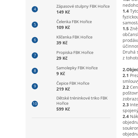
n
nedohod
Zápasové stulpny FBK Hořice
e
1.4
Tyt
149 Kč
l
fyzicko
Čelenka FBK Hořice
samost
109 Kč
1.5
Zně
občans
Klíčenka FBK Hořice
prodáva
39 Kč
účinno
Druhá 
Propiska FBK Hořice
z tohot
29 Kč
Samolepky FBK Hořice
2.Obje
9 Kč
2.1
Pre
smlouvy
Čepice FBK Hořice
2.2
Cen
219 Kč
poštovn
Dětské tréninkové triko FBK
zobrazo
Hořice
2.3
Int
599 Kč
spojený
2.4
Nák
objedná
soukrom
objedn