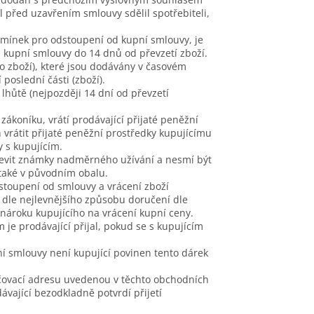
 před uzavřením smlouvy sdělil spotřebiteli,
dmínek pro odstoupení od kupní smlouvy, je
 kupní smlouvy do 14 dnů od převzetí zboží.
o zboží), které jsou dodávány v časovém
oslední části (zboží).
lhůtě (nejpozději 14 dní od převzetí
ákoníku, vrátí prodávající přijaté peněžní
 vrátit přijaté peněžní prostředky kupujícímu
 s kupujícím.
 jevit známky nadměrného užívání a nesmí být
 také v původním obalu.
odstoupení od smlouvy a vrácení zboží
 dle nejlevnějšího způsobu doručení dle
 nároku kupujícího na vrácení kupní ceny.
e prodávající přijal, pokud se s kupujícím
ní smlouvy není kupující povinen tento dárek
čovací adresu uvedenou v těchto obchodních
vající bezodkladně potvrdí přijetí