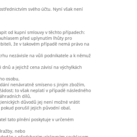
ostřednictvím svého účtu. Nyní však není
pit od kupní smlouvy v těchto případech:
souhlasem před uplynutím lhůty pro
biteli, že v takovém případě nemá právo na
 trhu nezávisle na vůli podnikatele a k němuž
 dnů a jejichž cena závisí na výchylkách
eho osobu,
 dodání nenávratně smíseno s jiným zbožím,
ádost; to však neplatí v případě následného
áhradních dílů,
gienických důvodů jej není možné vrátit
okud porušil jejich původní obal,
atel tato plnění poskytuje v určeném
dražby, nebo
yl dodán s předchozím výslovným souhlasem