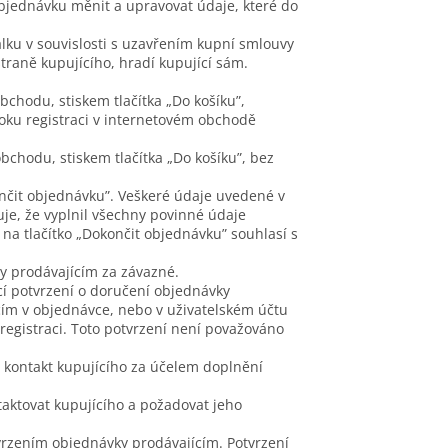
jednávku měnit a upravovat údaje, které do
lku v souvislosti s uzavřením kupní smlouvy
straně kupujícího, hradí kupující sám.
bchodu, stiskem tlačítka „Do košíku”,
oku registraci v internetovém obchodě
bchodu, stiskem tlačítka „Do košíku”, bez
ončit objednávku”. Veškeré údaje uvedené v
je, že vyplnil všechny povinné údaje
na tlačítko „Dokončit objednávku” souhlasí s
y prodávajícím za závazné.
cí potvrzení o doručení objednávky
cím v objednávce, nebo v uživatelském účtu
registraci. Toto potvrzení není považováno
 kontakt kupujícího za účelem doplnění
taktovat kupujícího a požadovat jeho
vrzením objednávky prodávajícím. Potvrzení