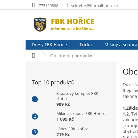
Přejít
775120888
sekretar@florbalhorice.cz
na
obsah
Dresy FBK Hořice
Trička
Mikiny a soupra
Domů
Obchodní podmínky
P
Obc
o
s
Top 10 produktů
t
Tyto vš
Riegrov
r
Zápasový komplet FBK
zákona 
a
Hořice
n
999 Kč
1.Zákl
n
Mikina s kapucí FBK Hořice
1.2.
Tyt
í
1 099 Kč
základě
p
„kupují
Láhev FBK Hořice
a
obchod”
219 Kč
1.3.
Obc