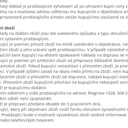
ávky.
ový doklad je prodávajícím vyhotoven až po uhrazení kupní ceny z
ímu na e-mailovou adresu sdělenou mu kupujícím v objednávce a/
 provozovně prodávajícího a/nebo zaslán kupujícímu současně se 
ní zboží
lady na dodání zboží jsou dle uvedeného způsobu a typu doručen
ení vydaném prodávajícím.
ující je povinen převzít zboží na místě uvedeném v objednávce, neuč
ení zboží a jeho vrácení zpět prodávajícímu. V případě následn
jícím bere kupující na vědomí opakované náklady na dopravu ve výš
ující je povinen při přebírání zboží od přepravce důkladně zkontro
amotné zboží. Pokud kupující nesouhlasí s převzetím zboží, je pov
ci. V případě zjištění závad na obalu nebo přímo na zboží, není kup
lacením zboží a převzetím zboží od dopravce, nabývá kupující vlast
. Převzetím zboží kupujícím přechází na kupujícího nebezpečí vzni
ží je kupujícímu dodáno:
ím odběrem v sídle prodávajícího na adrese: Riegrova 1028, 508 0
bní odběr není zpoplatněn.
ží je přepravci předáno obvykle do 5 pracovních dnů.
ující, který při objednání zboží zvolil formu doručení vyzvednutím
 Prodávající bude o možnosti vyzvednout zboží osobně informovat 
 nebo telefonickým hovorem.