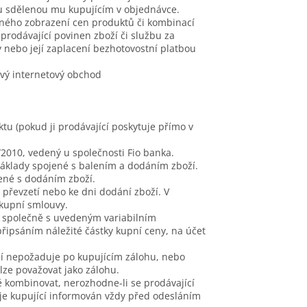
su sdělenou mu kupujícím v objednávce.
vného zobrazení cen produktů či kombinací
rodávající povinen zboží či službu za
 nebo její zaplacení bezhotovostní platbou
vý internetový obchod
u (pokud ji prodávající poskytuje přímo v
/2010
, vedený u společnosti Fio banka.
 náklady spojené s balením a dodáním zboží.
jené s dodáním zboží.
 převzetí nebo ke dni dodání zboží. V
 kupní smlouvy.
u společně s uvedeným variabilním
řipsáním náležité částky kupní ceny, na účet
cí nepožaduje po kupujícím zálohu, nebo
ze považovat jako zálohu.
 kombinovat, nerozhodne-li se prodávající
je kupující informován vždy před odesláním