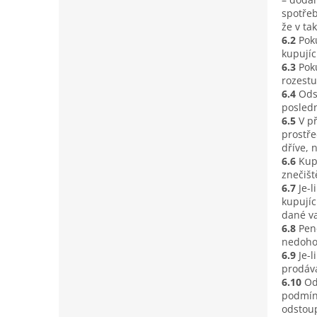
spotřeb
že v t
6.2
Pok
kupujíc
6.3
Pok
rozestu
6.4
Ods
posledn
6.5
V p
prostře
dříve, 
6.6
Kup
znečišt
6.7
Je-
kupujíc
dané va
6.8
Pen
nedoho
6.9
Je-
prodáva
6.10
Od
podmínk
odstou