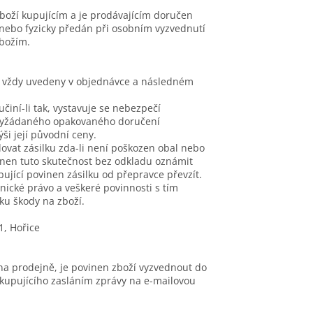
boží kupujícím a je prodávajícím doručen
nebo fyzicky předán při osobním vyzvednutí
zbožím.
í vždy uvedeny v objednávce a následném
iní-li tak, vystavuje se nebezpečí
ě vyžádaného opakovaného doručení
i její původní ceny.
lovat zásilku zda-li není poškozen obal nebo
inen tuto skutečnost bez odkladu oznámit
ující povinen zásilku od přepravce převzít.
nické právo a veškeré povinnosti s tím
ku škody na zboží.
1, Hořice
 na prodejně, je povinen zboží vyzvednout do
kupujícího zasláním zprávy na e-mailovou