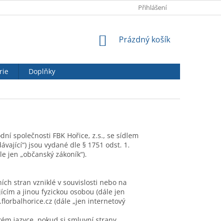
Přihlášení
NÁKUPNÍ
Prázdný košík
KOŠÍK
rie
Doplňky
í společnosti FBK Hořice, z.s., se sídlem
ávající“) jsou vydané dle § 1751 odst. 1.
le jen „občanský zákoník“).
ch stran vzniklé v souvislosti nebo na
ícím a jinou fyzickou osobou (dále jen
lorbalhorice.cz (dále „jen internetový
ém jazyce, pokud si smluvní strany