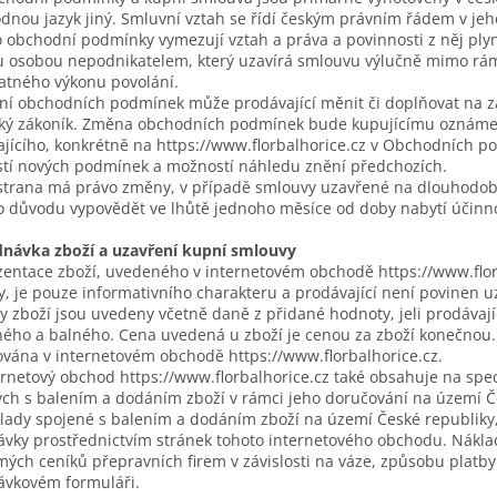
nou jazyk jiný. Smluvní vztah se řídí českým právním řádem v je
o obchodní podmínky vymezují vztah a práva a povinnosti z něj ply
u osobou nepodnikatelem, který uzavírá smlouvu výlučně mimo ráme
atného výkonu povolání.
ní obchodních podmínek může prodávající měnit či doplňovat na zá
ký zákoník. Změna obchodních podmínek bude kupujícímu oznámen
jícího, konkrétně na https://www.florbalhorice.cz v Obchodních 
stí nových podmínek a možností náhledu znění předchozích.
strana má právo změny, v případě smlouvy uzavřené na dlouhodob
o důvodu vypovědět ve lhůtě jednoho měsíce od doby nabytí účinn
dnávka zboží a uzavření kupní smlouvy
zentace zboží, uvedeného v internetovém obchodě https://www.flor
, je pouze informativního charakteru a prodávající není povinen u
y zboží jsou uvedeny včetně daně z přidané hodnoty, jeli prodávaj
ého a balného. Cena uvedená u zboží je cenou za zboží konečnou. 
vána v internetovém obchodě https://www.florbalhorice.cz.
ernetový obchod https://www.florbalhorice.cz také obsahuje na spe
ch s balením a dodáním zboží v rámci jeho doručování na území Č
lady spojené s balením a dodáním zboží na území České republiky
vky prostřednictvím stránek tohoto internetového obchodu. Náklad
ých ceníků přepravních firem v závislosti na váze, způsobu platb
ávkovém formuláři.