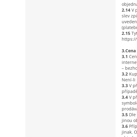
objedná
2.14
V 
slev zp
uvedeno
(plateb
2.15
Ty
https:/
3.Cena
3.1
Cen
interne
– bezho
3.2
Kup
Není-li
3.3
V p
případě
3.4
V p
symbole
prodáva
3.5
Dle
jinou o
3.6
Pří
jinak. 