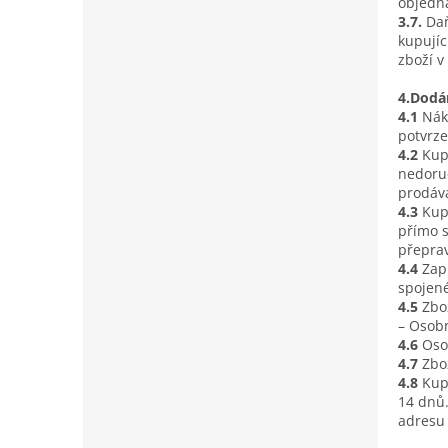
objedn
3.7.
Daň
kupujíc
zboží v
4.Dodá
4.1
Nák
potvrz
4.2
Kup
nedoruč
prodáva
4.3
Kup
přímo s
přeprav
4.4
Zap
spojené
4.5
Zbo
– Osobn
4.6
Oso
4.7
Zbo
4.8
Kup
14 dnů.
adresu