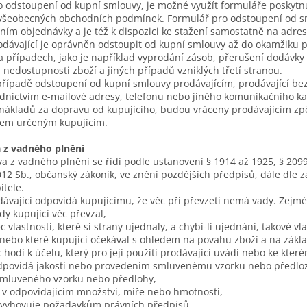
o odstoupení od kupní smlouvy, je možné využít formuláře poskyt
 všeobecných obchodních podmínek. Formulář pro odstoupení od sm
ním objednávky a je též k dispozici ke stažení samostatně na adres
odávající je oprávněn odstoupit od kupní smlouvy až do okamžiku př
a případech, jako je například vyprodání zásob, přerušení dodávky 
nedostupnosti zboží a jiných případů vzniklých třetí stranou.
případě odstoupení od kupní smlouvy prodávajícím, prodávající be
dnictvím e-mailové adresy, telefonu nebo jiného komunikačního ka
nákladů za dopravu od kupujícího, budou vráceny prodávajícím zp
em určeným kupujícím.
a z vadného plnění
va z vadného plnění se řídí podle ustanovení § 1914 až 1925, § 209
012 Sb., občanský zákoník, ve znění pozdějších předpisů, dále dle z
itele.
dávající odpovídá kupujícímu, že věc při převzetí nemá vady. Zejmé
dy kupující věc převzal,
c vlastnosti, které si strany ujednaly, a chybí-li ujednání, takové v
nebo které kupující očekával s ohledem na povahu zboží a na zákl
c hodí k účelu, který pro její použití prodávající uvádí nebo ke kte
dpovídá jakostí nebo provedením smluvenému vzorku nebo předloze
smluveného vzorku nebo předlohy,
c v odpovídajícím množství, míře nebo hmotnosti,
í vyhovuje požadavkům právních předpisů.