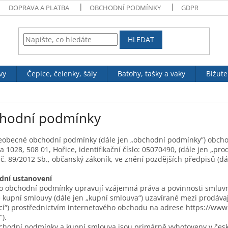
DOPRAVA A PLATBA
OBCHODNÍ PODMÍNKY
GDPR
HLEDAT
vy
Čepice, čelenky, šály
Batohy, tašky a vaky
Bižute
hodní podmínky
eobecné obchodní podmínky (dále jen „obchodní podmínky”) obchodn
a 1028, 508 01, Hořice, identifikační číslo: 05070490, (dále jen „prod
č. 89/2012 Sb., občanský zákoník, ve znění pozdějších předpisů (dá
adní ustanovení
o obchodní podmínky upravují vzájemná práva a povinnosti smluvní
 kupní smlouvy (dále jen „kupní smlouva“) uzavírané mezi prodávaj
cí“) prostřednictvím internetového obchodu na adrese https://www.f
).
hodní podmínky a kupní smlouva jsou primárně vyhotoveny v česk