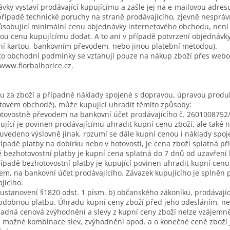
vky vystaví prodávající kupujícímu a zašle jej na e-mailovou adre
případě technické poruchy na straně prodávajícího, zjevně nesprá
ůsobující minimální cenu objednávky internetového obchodu, není p
u cenu kupujícímu dodat. A to ani v případě potvrzení objednávky
ní kartou, bankovním převodem, nebo jinou platební metodou).
to obchodní podmínky se vztahují pouze na nákup zboží přes webo
/www.florbalhorice.cz.
u za zboží a případné náklady spojené s dopravou, úpravou produkt
tovém obchodě), může kupující uhradit těmito způsoby:
tovostně převodem na bankovní účet prodávajícího č.
2601008752
ující je povinen prodávajícímu uhradit kupní cenu zboží, ale také
 uvedeno výslovně jinak, rozumí se dále kupní cenou i náklady spo
řípadě platby na dobírku nebo v hotovosti, je cena zboží splatná při
 bezhotovostní platby je kupní cena splatná do 7 dnů od uzavření
řípadě bezhotovostní platby je kupující povinen uhradit kupní cen
m, na bankovní účet prodávajícího. Závazek kupujícího je splněn p
jícího.
 ustanovení §1820 odst. 1 písm. b) občanského zákoníku, prodávají
bdobnou platbu. Úhradu kupní ceny zboží před jeho odesláním, nel
padná cenová zvýhodnění a slevy z kupní ceny zboží nelze vzájemně
O možné kombinace slev, zvýhodnění apod. a o konečné ceně zboží 