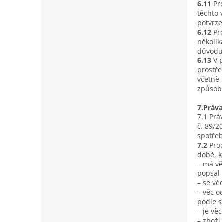
6.11
Pr
těchto
potvrze
6.12
Pr
několik
důvodu 
6.13
V 
prostře
včetně 
způsob
7.Práv
7.1 Prá
č. 89/2
spotřeb
7.2
Pro
době, k
– má vě
popsal 
– se vě
– věc o
podle 
– je vě
– zbož