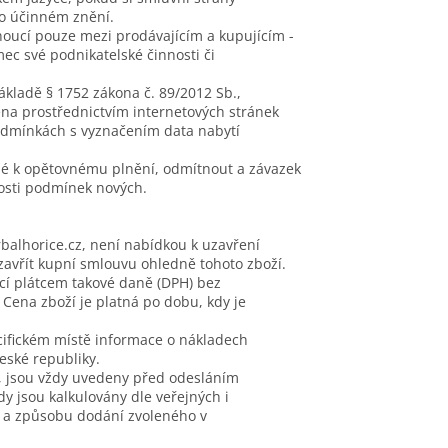
ho účinném znění.
noucí pouze mezi prodávajícím a kupujícím -
c své podnikatelské činnosti či
kladě § 1752 zákona č. 89/2012 Sb.,
a prostřednictvím internetových stránek
podmínkách s vyznačením data nabytí
é k opětovnému plnění, odmítnout a závazek
osti podmínek nových.
balhorice.cz, není nabídkou k uzavření
zavřít kupní smlouvu ohledně tohoto zboží.
ící plátcem takové daně (DPH) bez
Cena zboží je platná po dobu, kdy je
cifickém místě informace o nákladech
eské republiky.
, jsou vždy uvedeny před odesláním
y jsou kalkulovány dle veřejných i
y a způsobu dodání zvoleného v