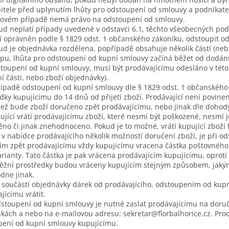
itele před uplynutím lhůty pro odstoupení od smlouvy a podnikatel
akovém případě nemá právo na odstoupení od smlouvy.
ud neplatí případy uvedené v odstavci 6.1, těchto všeobecných po
í oprávněn podle § 1829 odst. 1 občanského zákoníku, odstoupit od
ud je objednávka rozdělena, popřípadě obsahuje několik částí (neb
pu, lhůta pro odstoupení od kupní smlouvy začíná běžet od dodání p
toupení od kupní smlouvy, musí být prodávajícímu odesláno v této 
í části, nebo zboží objednávky).
řípadě odstoupení od kupní smlouvy dle § 1829 odst. 1 občanského z
dky kupujícímu do 14 dnů od přijetí zboží. Prodávající není povinen
než bude zboží doručeno zpět prodávajícímu, nebo jinak dle dohody
ující vrátí prodávajícímu zboží, které nesmí být poškozené, nesmí
ěno či jinak znehodnoceno. Pokud je to možné, vrátí kupující zboží
li v nabídce prodávajícího několik možností doručení zboží, je při 
ím zpět prodávajícímu vždy kupujícímu vracena částka poštovného
rianty. Tato částka je pak vrácena prodávajícím kupujícímu, oproti
ěžní prostředky budou vráceny kupujícím stejným způsobem, jakým j
dne jinak.
li součástí objednávky dárek od prodávajícího, odstoupením od kup
jícímu vrátit.
stoupení od kupní smlouvy je nutné zaslat prodávajícímu na doru
ách a nebo na e-mailovou adresu: sekretar@florbalhorice.cz. Prodá
pení od kupní smlouvy kupujícímu.