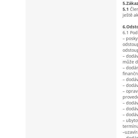
5.Záka
5.1
Čle
ještě ak
6.Odst
6.1 Pod
– posky
odstoup
odstou
– dodáv
může d
– dodán
finančn
– dodáv
– dodáv
– oprav
provede
– dodáv
– dodáv
– dodáv
– ubyto
termín
–uzavír
– dodá