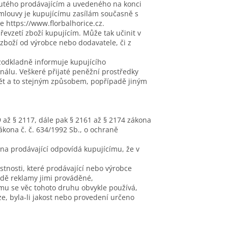
nutého prodávajícím a uvedeného na konci
louvy je kupujícímu zasílám současně s
e https://www.florbalhorice.cz.
evzetí zboží kupujícím. Může tak učinit v
zboží od výrobce nebo dodavatele, či z
zodkladně informuje kupujícího
nálu. Veškeré přijaté peněžní prostředky
ět a to stejným způsobem, popřípadě jiným
9 až § 2117, dále pak § 2161 až § 2174 zákona
ákona č. č. 634/1992 Sb., o ochraně
na prodávající odpovídá kupujícímu, že v
lastnosti, které prodávající nebo výrobce
adě reklamy jimi prováděné,
rému se věc tohoto druhu obvykle používá,
, byla-li jakost nebo provedení určeno