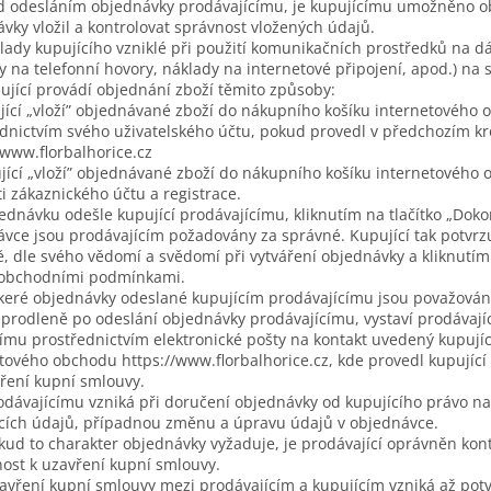
d odesláním objednávky prodávajícímu, je kupujícímu umožněno ob
vky vložil a kontrolovat správnost vložených údajů.
lady kupujícího vzniklé při použití komunikačních prostředků na dá
y na telefonní hovory, náklady na internetové připojení, apod.) na 
ující provádí objednání zboží těmito způsoby:
jící „vloží” objednávané zboží do nákupního košíku internetového o
dnictvím svého uživatelského účtu, pokud provedl v předchozím kr
/www.florbalhorice.cz
jící „vloží” objednávané zboží do nákupního košíku internetového o
i zákaznického účtu a registrace.
ednávku odešle kupující prodávajícímu, kliknutím na tlačítko „Dok
vce jsou prodávajícím požadovány za správné. Kupující tak potvrzu
, dle svého vědomí a svědomí při vytváření objednávky a kliknutím 
 obchodními podmínkami.
keré objednávky odeslané kupujícím prodávajícímu jsou považován
prodleně po odeslání objednávky prodávajícímu, vystaví prodávají
ímu prostřednictvím elektronické pošty na kontakt uvedený kupují
tového obchodu https://www.florbalhorice.cz, kde provedl kupující 
ření kupní smlouvy.
odávajícímu vzniká při doručení objednávky od kupujícího právo na
cích údajů, případnou změnu a úpravu údajů v objednávce.
kud to charakter objednávky vyžaduje, je prodávající oprávněn kon
ost k uzavření kupní smlouvy.
avření kupní smlouvy mezi prodávajícím a kupujícím vzniká až pot