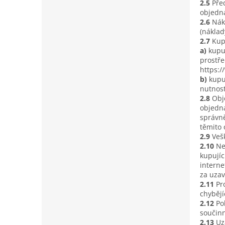
2.5
Pře
objedná
2.6
Nák
(náklad
2.7
Kup
a)
kupu
prostře
https:/
b)
kupu
nutnost
2.8
Obj
objedná
správně
těmito
2.9
Veš
2.10
Ne
kupujíc
interne
za uzav
2.11
Pr
chybějí
2.12
Po
součinn
2.13
Uz