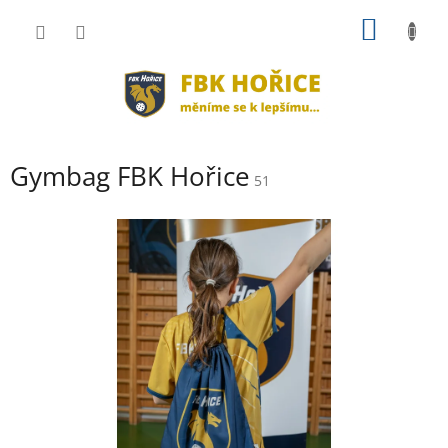
Přejít
NÁKUP
na
obsah
KOŠÍK
Gymbag FBK Hořice
51