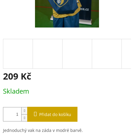
209 Kč
Měrná
Skladem
cena:
Přidat do košíku
Jednoduchý vak na záda v modré barvě.