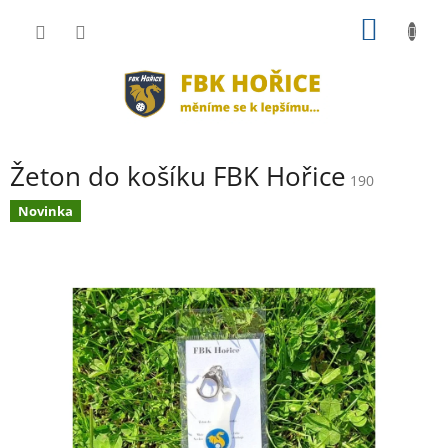
Přejít
NÁKUP
na
obsah
KOŠÍK
Žeton do košíku FBK Hořice
190
Novinka