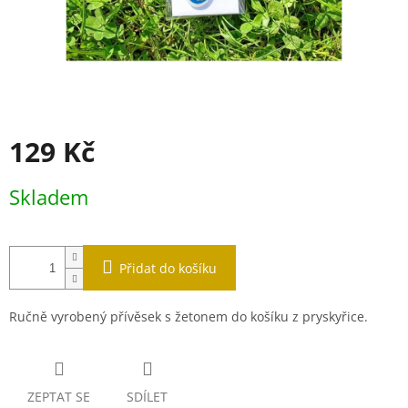
129 Kč
Měrná
Skladem
cena:
Přidat do košíku
Ručně vyrobený přívěsek s žetonem do košíku z pryskyřice.
ZEPTAT SE
SDÍLET