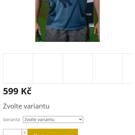
599 Kč
Měrná
Zvolte variantu
cena:
Varianta