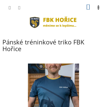
Přejít
NÁKUP
na
obsah
KOŠÍK
Pánské tréninkové triko FBK
Hořice